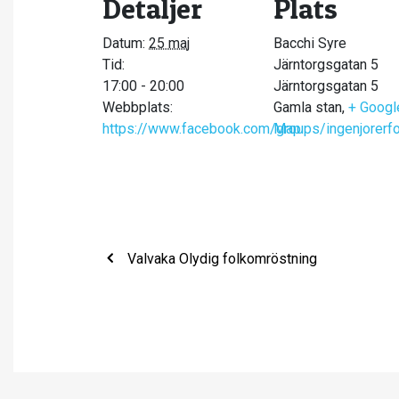
Detaljer
Plats
Datum:
25 maj
Bacchi Syre
Tid:
Järntorgsgatan 5
17:00 - 20:00
Järntorgsgatan 5
Webbplats:
Gamla stan
,
+ Googl
https://www.facebook.com/groups/ingenjorerfo
Map
Valvaka Olydig folkomröstning