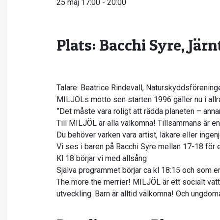
25 maj 17:00
-
20:00
Plats: Bacchi Syre, Jär
Talare: Beatrice Rindevall, Naturskyddsförening
MILJÖLs motto sen starten 1996 gäller nu i allr
”Det måste vara roligt att rädda planeten – annar
Till MILJÖL är alla välkomna! Tillsammans är en
Du behöver varken vara artist, läkare eller ingen
Vi ses i baren på Bacchi Syre mellan 17-18 för 
Kl 18 börjar vi med allsång
Själva programmet börjar ca kl 18:15 och som e
The more the merrier! MILJÖL är ett socialt vatt
utveckling. Barn är alltid välkomna! Och ungdomar