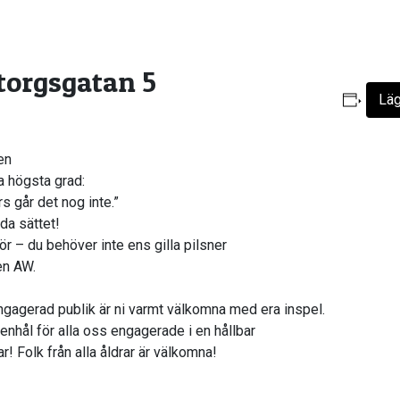
ntorgsgatan 5
Läg
en
a högsta grad:
s går det nog inte.”
da sättet!
jör – du behöver inte ens gilla pilsner
en AW.
ngagerad publik är ni varmt välkomna med era inspel.
enhål för alla oss engagerade i en hållbar
! Folk från alla åldrar är välkomna!