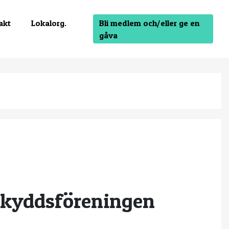
Bli medlem och/eller ge en
akt
Lokalorg.
gåva
rskyddsföreningen