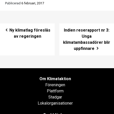
Publicerad
6 februari, 2017
Post navigation
Ny klimatlag föreslås
Indien reserapport nr 3:
av regeringen
Unga
klimatambassadörer blir
uppfinnare
Om Klimataktion
Föreningen
Plattform
Stadgar
Lokalorganisationer