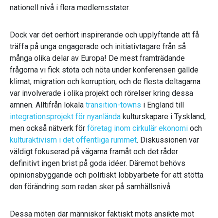
nationell nivå i flera medlemsstater.
Dock var det oerhört inspirerande och upplyftande att få
träffa på unga engagerade och initiativtagare från så
många olika delar av Europa! De mest framträdande
frågorna vi fick stöta och nöta under konferensen gällde
klimat, migration och korruption, och de flesta deltagarna
var involverade i olika projekt och rörelser kring dessa
ämnen. Alltifrån lokala
transition-towns
i England till
integrationsprojekt för nyanlända
kulturskapare i Tyskland,
men också nätverk för
företag inom cirkulär ekonomi
och
kulturaktivism i det offentliga rummet
. Diskussionen var
väldigt fokuserad på vägarna framåt och det råder
definitivt ingen brist på goda idéer. Däremot behövs
opinionsbyggande och politiskt lobbyarbete för att stötta
den förändring som redan sker på samhällsnivå.
Dessa möten där människor faktiskt möts ansikte mot