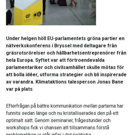
Under helgen höll EU-parlamentets gröna partier en
nätverkskonferens i Bryssel med deltagare från
gräsrotsrörelser och hållbarhetsentreprenörer från
hela Europa. Syftet var att förtroendevalda
parlamentariker och civilsamhället skulle mötas för
att bolla idéer, utforma strategier och bli inspirerade
av varandra. Klimataktions talesperson Jonas Bane
var på plats
.
Efterfrågan på bättre kommunikation mellan parterna har
funnits sedan länge och nu kristalliserades den på ett
optimalt sätt. Genom seminarier, frågestunder och
workshops fick vi chansen att tillsammans förstå
problematiken vi står inför i det politiska