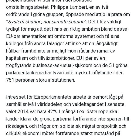
omställningsarbetet. Philippe Lambert, en av två
ordförande i gröna gruppen, öppnade med att bl a prata om
”
System change, not climate change”
. Det blev väldigt
tydligt för mig att det finns en riktig ambition bland dessa
EU-parlamentariker att omforma systemet och få sina
kollegor från andra falanger att inse att en långsiktigt
hållbar framtid inte är möjligt inom rådande ramar av
kapitalism och tillväxtambitioner. EU lider av en
trögflytande business-as-usual-sjukdom och de 51 gröna
parlamentarikerna har tyvärr inte mycket inflytande i den
751 personer stora institutionen.
Intresset för Europarlamentets arbete är oerhört lågt på
samhällsnivå i världsdelen och valdeltagandet i senaste
valet 2014 var bara 42%. I många t.ex. östeuropeiska
länder klarar de gröna partierna fortfarande inte spärren till
riksdagen, och frågor om solidarisk migrationspolitik och
cirkulär ekonomi möter fortfarande starkt motstånd på