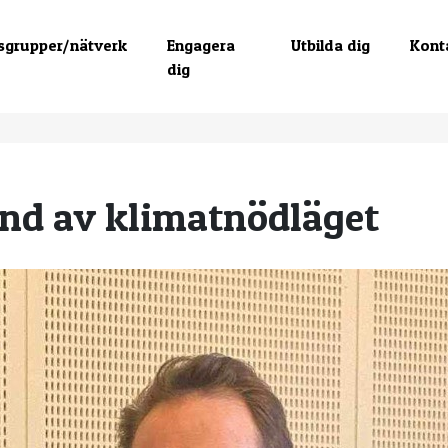
sgrupper/nätverk
Engagera
Utbilda dig
Kont
dig
und av klimatnödläget