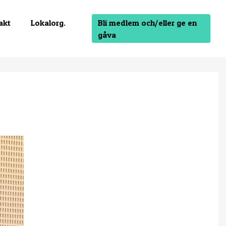
Bli medlem och/eller ge en
akt
Lokalorg.
gåva