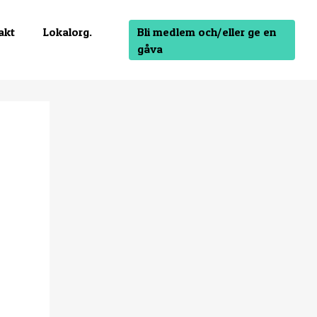
Bli medlem och/eller ge en
akt
Lokalorg.
gåva