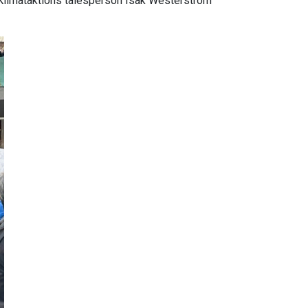
 Klimataktions talesperson Isak Westerström