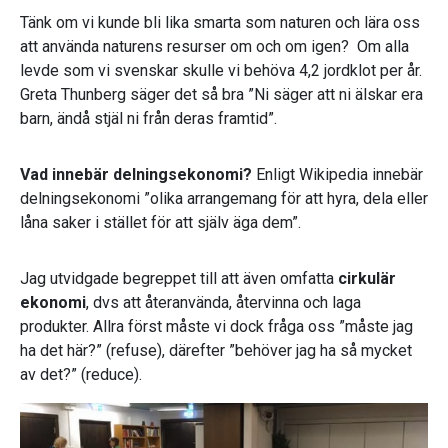
Tänk om vi kunde bli lika smarta som naturen och lära oss
att använda naturens resurser om och om igen? Om alla
levde som vi svenskar skulle vi behöva 4,2 jordklot per år.
Greta Thunberg säger det så bra ”Ni säger att ni älskar era
barn, ändå stjäl ni från deras framtid”.
Vad innebär delningsekonomi?
Enligt Wikipedia innebär
delningsekonomi ”olika arrangemang för att hyra, dela eller
låna saker i stället för att själv äga dem”.
Jag utvidgade begreppet till att även omfatta
cirkulär
ekonomi
, dvs att återanvända, återvinna och laga
produkter. Allra först måste vi dock fråga oss ”måste jag
ha det här?” (refuse), därefter ”behöver jag ha så mycket
av det?” (reduce).