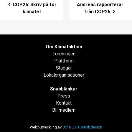
Post navigation
COP26: Skriv på för
Andreas rapporterar
klimatet
från COP26
Om Klimataktion
Föreningen
Plattform
Stadgar
Lokalorganisationer
Snabblänkar
Press
Kontakt
Bli medlem
Webbutveckling av
Stina Julia Webbdesign