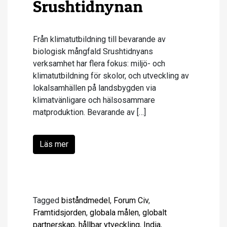
Srushtidnynan
Från klimatutbildning till bevarande av
biologisk mångfald Srushtidnyans
verksamhet har flera fokus: miljö- och
klimatutbildning för skolor, och utveckling av
lokalsamhällen på landsbygden via
klimatvänligare och hälsosammare
matproduktion. Bevarande av […]
Läs mer
Tagged
biståndmedel
,
Forum Civ
,
Framtidsjorden
,
globala målen
,
globalt
partnerskap
,
hållbar ytveckling
,
India
,