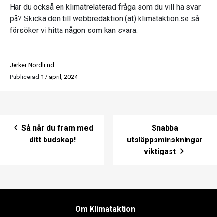
Har du också en klimatrelaterad fråga som du vill ha svar
på? Skicka den till webbredaktion (at) klimataktion.se så
försöker vi hitta någon som kan svara.
Jerker Nordlund
Publicerad
17 april, 2024
Post navigation
Så når du fram med
Snabba
ditt budskap!
utsläppsminskningar
viktigast
Om Klimataktion